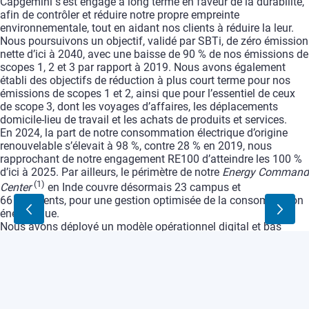
Capgemini
s’est
engagé
à
long
terme
en
faveur
de
la
durabilité,
afin
de
contrôler
et
réduire
notre
propre
empreinte
environnementale,
tout
en
aidant
nos
clients
à
réduire
la
leur
.
Nous
poursuivons
un
objectif,
validé
par
SBTi,
de
zéro
émission
nette
d’ici
à
2040,
avec
une
baisse
de
90
%
de
nos
émissions
de
scopes
1,
2
et
3
par
rapport
à
2019.
Nous
avons
également
établi
des
objectifs
de
réduction
à
plus
court
terme
pour
nos
émissions
de
scopes
1
et
2,
ainsi
que
pour
l’essentiel
de
ceux
de
scope
3,
dont
les
voyages
d’affaires,
les
déplacements
domicile-lieu
de
travail
et
les
achats
de
produits
et
services.
En
2024,
la
part
de
notre
consommation
électrique
d’origine
renouvelable
s’élevait
à
98
%,
contre
28
%
en
2019,
nous
rapprochant
de
notre
engagement
RE100
d’atteindre
les
100
%
d’ici
à
2025.
Par
ailleurs,
le
périmètre
de
notre
Energy
Command
(
1
)
Cente
r
en
Inde
couvre
désormais
23
campus
et
66
bâtiments,
pour
une
gestion
optimisée
de
la
consommation
énergétique.
Nous
avons
déployé
un
modèle
opérationnel
digital
et
bas
carbone
pour
réduire
nos
émissions
liées
aux
déplacements
professionnels,
avec
une
flotte
de
véhicules
100
%
électrique
d’ici
à
2030,
et
celles
liées
aux
trajets
domicile-travail,
en
favorisant
le
travail
hybride
et
les
moyens
de
transport
durables.
Cette
stratégie
nous
a
aidés
à
réduire
les
émissions
des
voyages
d’affaires
de
51
%
et
celles
des
trajets
quotidiens