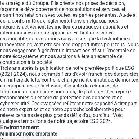
la
stratégie
du
Groupe.
Elle
oriente
nos
prises
de
décision,
façonne
le
développement
de
nos
solutions
et
services,
et
nourrit
nos
relations
avec
toutes
les
parties
prenantes.
Au-delà
de
la
conformité
aux
réglementations
en
vigueur,
nous
intégrons
activement
les
meilleures
pratiques
nationales
et
internationales
à
notre
approche.
En
tant
que
leader
responsable,
nous
sommes
convaincus
que
la
technologie
et
l’innovation
doivent
être
sources
d’opportunités
pour
tous.
Nous
nous
engageons
à
générer
un
impact
positif
sur
l’ensemble
de
notre
écosystème
et
nous
aspirons
à
être
un
exemple
de
contribution
à
la
société.
Trois
ans
après
la
publication
de
notre
première
politique
ESG
(2021-2024),
nous
sommes
fiers
d’avoir
franchi
des
étapes
clés
en
matière
de
lutte
contre
le
changement
climatique,
de
montée
en
compétences,
d’inclusion,
d’égalité
des
chances,
de
formation
au
numérique
pour
tous,
de
pratiques
d’entreprise
responsables
ou
encore
de
protection
des
données
et
de
cybersécurité.
Ces
avancées
reflètent
notre
capacité
à
tirer
parti
de
notre
expertise
et
de
notre
approche
collaborative
pour
relever
certains
des
plus
grands
défis
d’aujourd’hui.
Voici
quelques
temps
forts
de
notre
trajectoire
ESG
2024.
Environnement
Minimiser
notre
empreinte