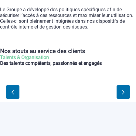
Standard
&
Poor’s
:
«
BBB+
perspective
stable
»
Le
Groupe
a
développé
des
politiques
spécifiques
afin
de
sécuriser
l’accès
à
ces
ressources
et
maximiser
leur
utilisation.
Celles-ci
sont
pleinement
intégrées
dans
nos
dispositifs
de
contrôle
interne
et
de
gestion
des
risques.
Nos
atouts
au
service
des
clients
Talents
&
Organisation
Des
talents
compétents,
passionnés
et
engagés
Sept
valeurs
fondatrices
Un
esprit
entrepreneurial
audacieux
L’éthique
au
cœur
Un
vivier
d’expertises
dynamique,
alimenté
par
des
talents
internes
et
externes
aux
profils
très
divers
Des
formations
d’excellence
et
un
accompagnement
personnalisé
pour
développer
les
compétences
de
demain
Des
programmes
spécifiques
dédiés
au
renforcement
des
capacités
de
leadership
holistique
Un
environnement
de
travail
inclusif
et
flexible
Une
organisation
agile
Un
modèle
de
production
mondialisé
regroupant
de
nombreux