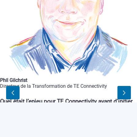
Phil
Gilchrist
Directeur
de
la
Transformation
de
TE
Connectivity
Quel
était
l’enjeu
pour
TE
Connectivity
avant
d’initier
le
projet
TELme
avec
Capgemini
?
Phil
Gilchrist
-
Le
défi
était
d’accéder
à
notre
vaste
répertoire
de
données
d’ingénierie
pour
pouvoir
l’utiliser.
Avec
75
millions
de
documents
répartis
dans
66
bases
de
données
différentes,
la
recherche
d’informations
était
devenue
très
chronophage
pour