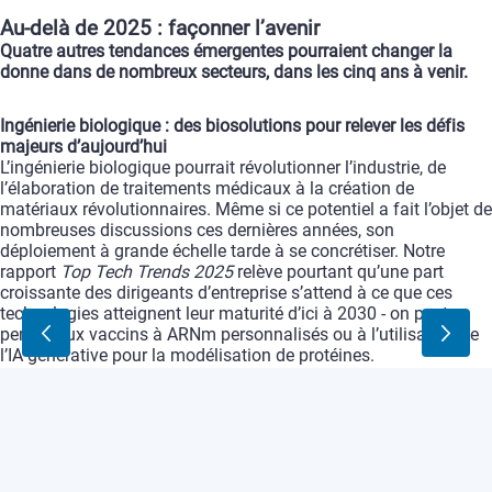
Au-delà
de
2025
:
façonner
l’avenir
Quatre
autres
tendances
émergentes
pourraient
changer
la
donne
dans
de
nombreux
secteurs,
dans
les
cinq
ans
à
venir.
Ingénierie
biologique
:
des
biosolutions
pour
relever
les
défis
majeurs
d’aujourd’hui
L’ingénierie
biologique
pourrait
révolutionner
l’industrie,
de
l’élaboration
de
traitements
médicaux
à
la
création
de
matériaux
révolutionnaires.
Même
si
ce
potentiel
a
fait
l’objet
de
nombreuses
discussions
ces
dernières
années,
son
déploiement
à
grande
échelle
tarde
à
se
concrétiser.
Notre
rapport
Top
Tech
Trends
2025
relève
pourtant
qu’une
part
croissante
des
dirigeants
d’entreprise
s’attend
à
ce
que
ces
technologies
atteignent
leur
maturité
d’ici
à
2030
-
on
peut
penser
aux
vaccins
à
ARNm
personnalisés
ou
à
l’utilisation
de
l’IA
générative
pour
la
modélisation
de
protéines.
Informatique
:
au
seuil
du
saut
quantique
Les
ordinateurs
quantiques
devraient
largement
surpasser
les
ordinateurs
traditionnels
les
plus
performants
en
termes
de
puissance
de
calcul.
L’étendue
de
leur
application
va
de
la