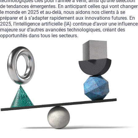
technologiques
clés
pour
l’année
à
venir,
ainsi
qu’une
sélection
de
tendances
émergentes.
En
anticipant
celles
qui
vont
changer
le
monde
en
2025
et
au-delà,
nous
aidons
nos
clients
à
se
préparer
et
à
s’adapter
rapidement
aux
innovations
futures.
En
2025,
l’intelligence
artificielle
(IA)
continue
d’avoir
une
influence
majeure
sur
d’autres
avancées
technologiques,
créant
des
opportunités
dans
tous
les
secteurs.